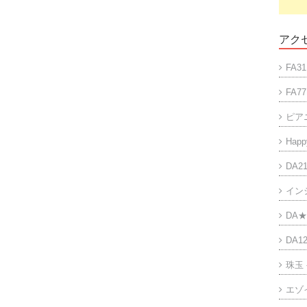
アクセ
FA31
FA77
ピア
Happy
DA21
イン
DA★
DA12
珠玉
エゾ