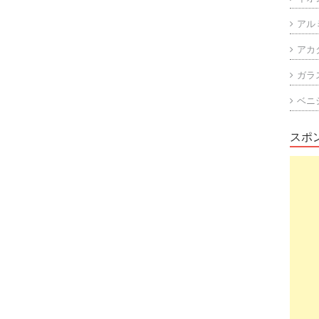
アル
アカ
ガラ
ベニ
スポ