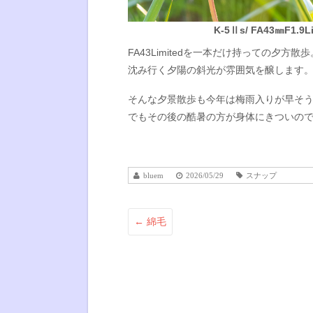
K-5Ⅱs/ FA43㎜F1.9Lim
FA43Limitedを一本だけ持っての夕方散歩
沈み行く夕陽の斜光が雰囲気を醸します
そんな夕景散歩も今年は梅雨入りが早そう
でもその後の酷暑の方が身体にきついの
bluem
2026/05/29
スナップ
←
綿毛