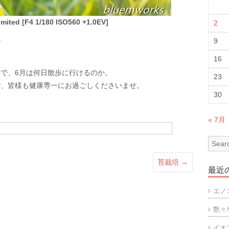
ited [F4 1/180 ISO560 +1.0EV]
2
。
9
。
16
で、6月は何日散歩に行けるのか。
23
で、皆様も健康専一にお過ごしくださいませ。
30
« 7月
苔栽培
→
最近
エノ
艶々
イオ