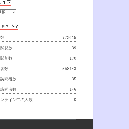
カイブ
 per Day
数:
773615
閲覧数:
39
閲覧数:
170
者数:
558143
訪問者数:
35
訪問者数:
146
ンライン中の人数:
0