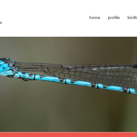
home
profile
birdli
a