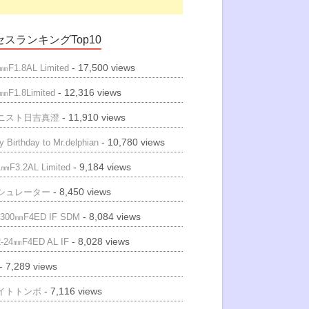
スランキングTop10
- 17,500 views
㎜F1.8AL Limited
- 12,316 views
㎜F1.8Limited
- 11,910 views
ニスト日吉真澄
- 10,780 views
 Birthday to Mr.delphian
- 9,184 views
㎜F3.2AL Limited
- 8,450 views
シュレーター
- 8,084 views
300㎜F4ED IF SDM
- 8,028 views
-24㎜F4ED AL IF
- 7,289 views
- 7,116 views
イトトンボ