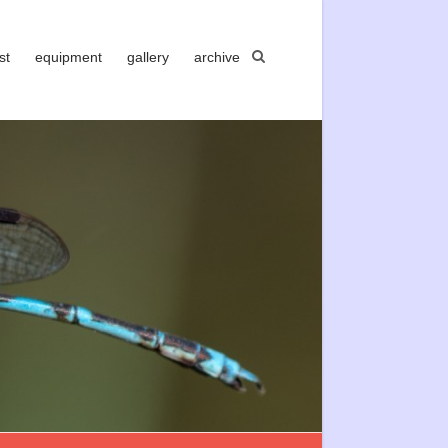
st
equipment
gallery
archive