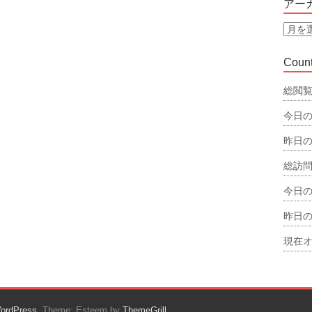
アー
リ
ー
ア
ー
カ
Count
イ
ブ
総閲覧
今日の
昨日の
総訪問
今日の
昨日の
現在オ
ordPress
. Theme: Esteem by
ThemeGrill
.