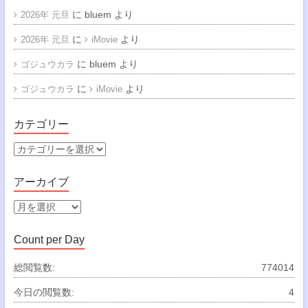
に
bluem
より
2026年 元旦
に
より
2026年 元旦
iMovie
に
bluem
より
ゴジュウカラ
に
より
ゴジュウカラ
iMovie
カテゴリー
カ
テ
ゴ
アーカイブ
リ
ー
ア
ー
カ
Count per Day
イ
ブ
総閲覧数:
774014
今日の閲覧数:
4