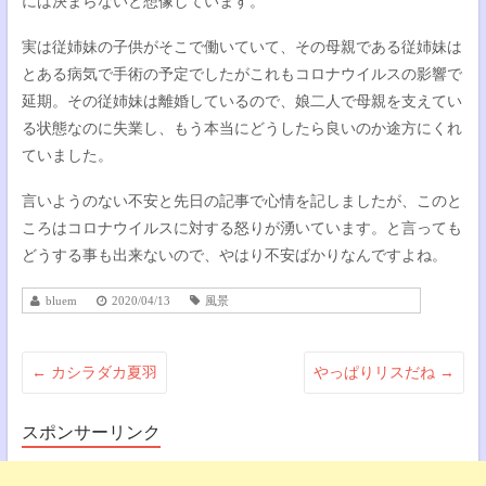
には決まらないと想像しています。
実は従姉妹の子供がそこで働いていて、その母親である従姉妹は
とある病気で手術の予定でしたがこれもコロナウイルスの影響で
延期。その従姉妹は離婚しているので、娘二人で母親を支えてい
る状態なのに失業し、もう本当にどうしたら良いのか途方にくれ
ていました。
言いようのない不安と先日の記事で心情を記しましたが、このと
ころはコロナウイルスに対する怒りが湧いています。と言っても
どうする事も出来ないので、やはり不安ばかりなんですよね。
bluem
2020/04/13
風景
←
カシラダカ夏羽
やっぱりリスだね
→
スポンサーリンク