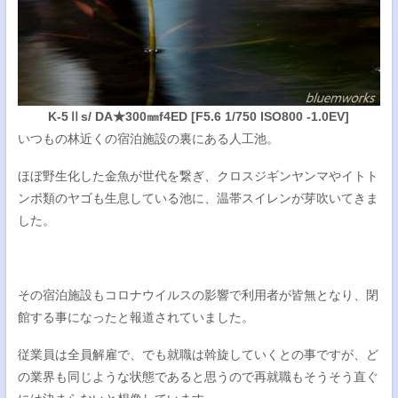
K-5Ⅱs/ DA★300㎜f4ED [F5.6 1/750 ISO800 -1.0EV]
いつもの林近くの宿泊施設の裏にある人工池。
ほぼ野生化した金魚が世代を繋ぎ、クロスジギンヤンマやイトト
ンボ類のヤゴも生息している池に、温帯スイレンが芽吹いてきま
した。
その宿泊施設もコロナウイルスの影響で利用者が皆無となり、閉
館する事になったと報道されていました。
従業員は全員解雇で、でも就職は斡旋していくとの事ですが、ど
の業界も同じような状態であると思うので再就職もそうそう直ぐ