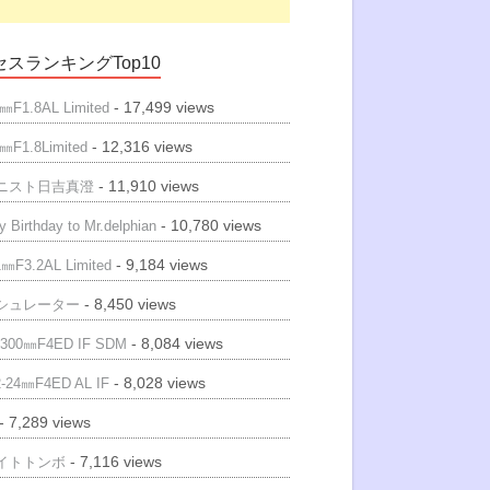
スランキングTop10
- 17,499 views
㎜F1.8AL Limited
- 12,316 views
㎜F1.8Limited
- 11,910 views
ニスト日吉真澄
- 10,780 views
 Birthday to Mr.delphian
- 9,184 views
㎜F3.2AL Limited
- 8,450 views
シュレーター
- 8,084 views
300㎜F4ED IF SDM
- 8,028 views
-24㎜F4ED AL IF
- 7,289 views
- 7,116 views
イトトンボ