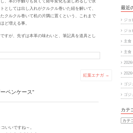
すし、革の手触りも良くて経年変化も楽しめるしで永
最近
ットとしては出し入れがクルクル巻いた紐を解いて、
またクルクル巻いて机の片隅に置くという、これまで
ジョ
間ほど増える事。
ジョ
第ですが、先ずは本革の味わいと、筆記具を道具とし
主食
主食
202
202
紅葉エナガ
→
ゴジ
レザーペンケース
”
ゴジ
カテ
カ
テ
ッコいいですね～。
ゴ