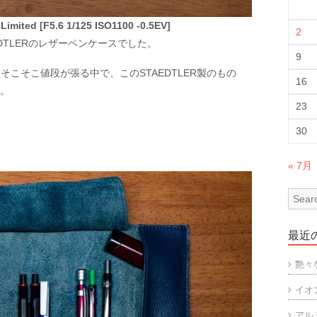
imited [F5.6 1/125 ISO1100 -0.5EV]
2
DTLERのレザーペンケースでした。
9
こそこ値段が張る中で、このSTAEDTLER製のもの
16
す。
23
30
« 7月
最近
艶々
イオ
アル