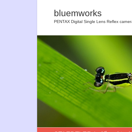
bluemworks
PENTAX Digital Single Lens Reflex camer