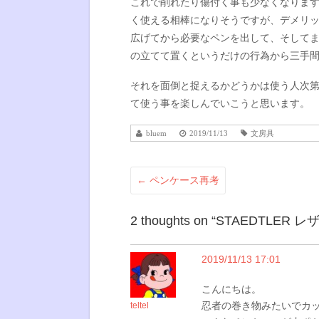
これで削れたり傷付く事も少なくなりま
く使える相棒になりそうですが、デメリ
広げてから必要なペンを出して、そして
の立てて置くというだけの行為から三手
それを面倒と捉えるかどうかは使う人次
て使う事を楽しんでいこうと思います。
bluem
2019/11/13
文房具
←
ペンケース再考
2 thoughts on “
STAEDTLER 
2019/11/13 17:01
こんにちは。
忍者の巻き物みたいでカ
teltel