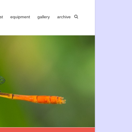
st
equipment
gallery
archive