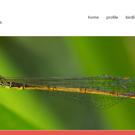
home
profile
birdli
a