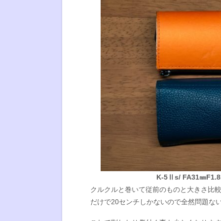
K-5Ⅱs/ FA31㎜F1.8L
クルクルと巻いて従前のものと大きさ比
だけで20センチしかないので全然問題な