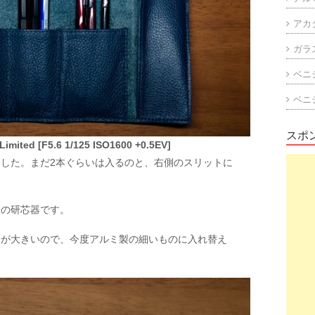
アカ
ガラ
ベニ
ベニ
スポ
imited [F5.6 1/125 ISO1600 +0.5EV]
した。まだ2本ぐらいは入るのと、右側のスリットに
ーの研芯器です。
積が大きいので、今度アルミ製の細いものに入れ替え