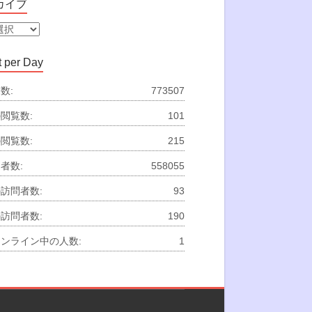
カイブ
 per Day
数:
773507
閲覧数:
101
閲覧数:
215
者数:
558055
訪問者数:
93
訪問者数:
190
ンライン中の人数:
1