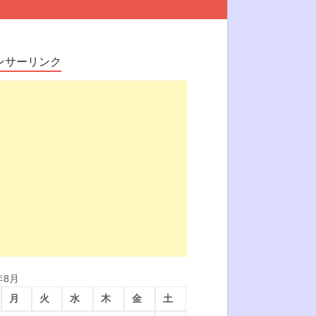
ンサーリンク
年8月
月
火
水
木
金
土