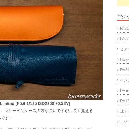
アクセ
FA31
FA77
ピア
Happy
DA21
イン
DA★
DA12
imited [F5.6 1/125 ISO2200 +0.5EV]
較。レザーペンケースの方が長いですが、長く見える
珠玉
いです。
エゾ