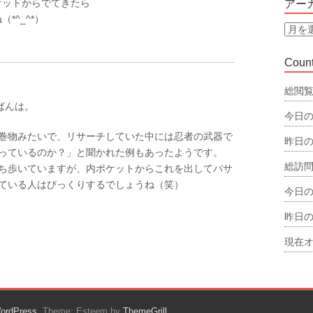
ケットからでてきたら
アー
リ
*^_^*）
ー
ア
ー
カ
Count
イ
ブ
総閲覧
んばんは。
今日の
巻物みたいで、リサーチしていた中には忍者の武器で
昨日の
っているのか？」と聞かれた例もあったようです。
総訪問
ち歩いていますが、内ポケットからこれを出してバサ
ている人はびっくりするでしょうね（笑）
今日の
昨日の
現在オ
ordPress
. Theme: Esteem by
ThemeGrill
.