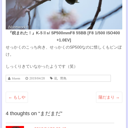
『睨まれた！』K-5Ⅱs/ SP500mmF8 55BB [F8 1/500 ISO400
+1.0EV]
せっかくのこっち向き、せっかくのSP500なのに惜しくもピンぼ
け。
しっくりきていなかったようです（笑）
bluem
2019/04/28
花
,
野鳥
←
もしや
陽だまり
→
4 thoughts on “
まだまだ
”