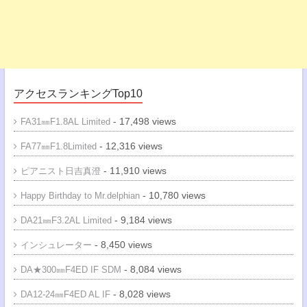
アクセスランキングTop10
- 17,498 views
FA31㎜F1.8AL Limited
- 12,316 views
FA77㎜F1.8Limited
- 11,910 views
ピアニスト日吉真澄
- 10,780 views
Happy Birthday to Mr.delphian
- 9,184 views
DA21㎜F3.2AL Limited
- 8,450 views
インシュレーター
- 8,084 views
DA★300㎜F4ED IF SDM
- 8,028 views
DA12-24㎜F4ED AL IF