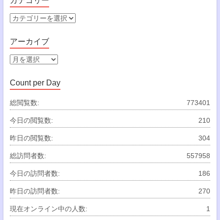
カテゴリー
カ
テ
ゴ
アーカイブ
リ
ー
ア
ー
カ
Count per Day
イ
ブ
総閲覧数:
773401
今日の閲覧数:
210
昨日の閲覧数:
304
総訪問者数:
557958
今日の訪問者数:
186
昨日の訪問者数:
270
現在オンライン中の人数:
1