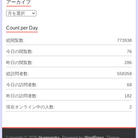
アーカイブ
リ
ー
ア
ー
カ
Count per Day
イ
ブ
総閲覧数:
773938
今日の閲覧数:
76
昨日の閲覧数:
286
総訪問者数:
558358
今日の訪問者数:
68
昨日の訪問者数:
182
現在オンライン中の人数:
2
Copyright © 2026
bluemworks
. Powered by
WordPress
. Theme: