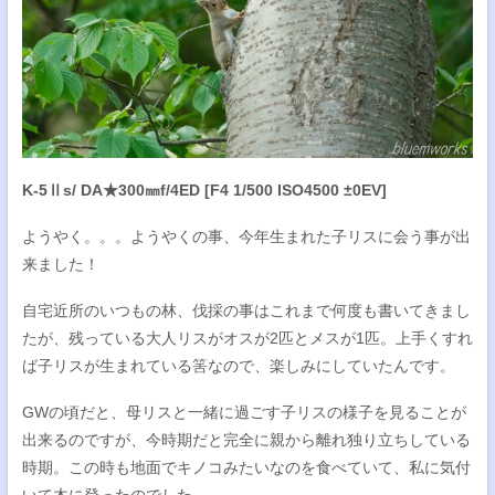
K-5Ⅱs/ DA★300㎜f/4ED [F4 1/500 ISO4500 ±0EV]
ようやく。。。ようやくの事、今年生まれた子リスに会う事が出
来ました！
自宅近所のいつもの林、伐採の事はこれまで何度も書いてきまし
たが、残っている大人リスがオスが2匹とメスが1匹。上手くすれ
ば子リスが生まれている筈なので、楽しみにしていたんです。
GWの頃だと、母リスと一緒に過ごす子リスの様子を見ることが
出来るのですが、今時期だと完全に親から離れ独り立ちしている
時期。この時も地面でキノコみたいなのを食べていて、私に気付