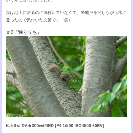
いて木に登ったのでした。
実は地上に居るのに気付いていなくて、警戒声を発しながら木に
登ったので気付いた次第です（笑）
＃2『独り立ち』
K-5Ⅱs/ DA★300㎜f/4ED [F4 1/500 ISO4500 ±0EV]