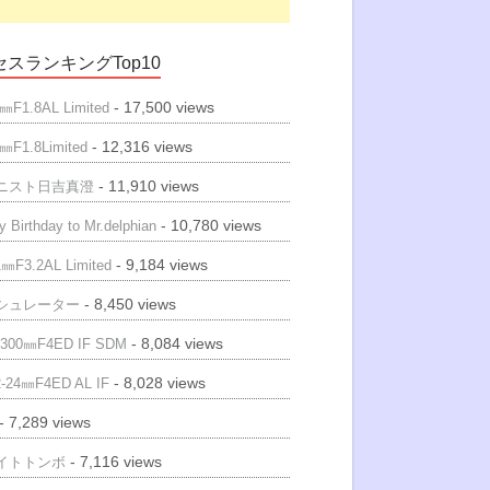
スランキングTop10
- 17,500 views
㎜F1.8AL Limited
- 12,316 views
㎜F1.8Limited
- 11,910 views
ニスト日吉真澄
- 10,780 views
 Birthday to Mr.delphian
- 9,184 views
㎜F3.2AL Limited
- 8,450 views
シュレーター
- 8,084 views
300㎜F4ED IF SDM
- 8,028 views
-24㎜F4ED AL IF
- 7,289 views
- 7,116 views
イトトンボ