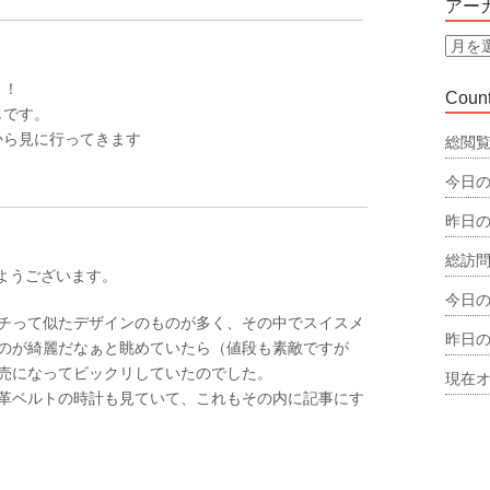
アー
リ
ー
ア
ー
～！
カ
Count
じです。
イ
ブ
から見に行ってきます
総閲覧
今日の
昨日の
総訪問
おはようございます。
今日の
チって似たデザインのものが多く、その中でスイスメ
昨日の
のが綺麗だなぁと眺めていたら（値段も素敵ですが
ら発売になってビックリしていたのでした。
現在オ
革ベルトの時計も見ていて、これもその内に記事にす