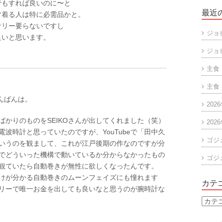
でもすれば良いのに〜と
最近
ツ着る人は特に必需品かと。
サリー要らないですし
ジョ
良いと思います。
ジョ
主食
主食
こんばんは。
202
ばかりのものをSEIKOさんが出してくれました（笑）
202
電波時計と思っていたのですが、YouTubeで「田中久
ゴジ
いうのを観まして、これが江戸後期の作なのですが分
でどういった機構で動いているか分からなかったもの
ゴジ
観ていたら自動巻きが無性に欲しくなったんです。
けが分かる自動巻きのムーンフェイズにも憧れます
カテ
リーで唯一お金を出しても良いなと思うのが腕時計な
カ
テ
ゴ