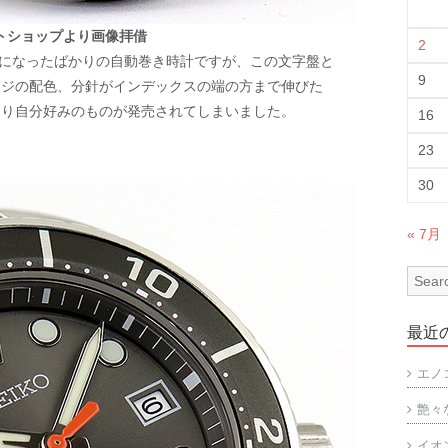
トショップより画像拝借
2
」先月発売になったばかりの自動巻き時計ですが、この文字盤と
9
ンジの配色、分針がインデックスの端の方まで伸びた
なり自分好みのものが発売されてしまいました。
16
23
30
« 7月
最近
エノ
艶々
イオ