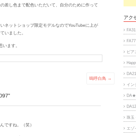
ジの差し色まで配色いただいて、自分のために作って
アクセ
ネットショップ限定モデルなのでYouTubeに上が
FA31
していました。
FA77
思います。
ピア
Happy
DA21
嗚呼白鳥
→
イン
097
”
DA★
DA12
珠玉
たんですね。（笑）
エゾ