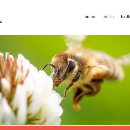
home
profile
birdli
a