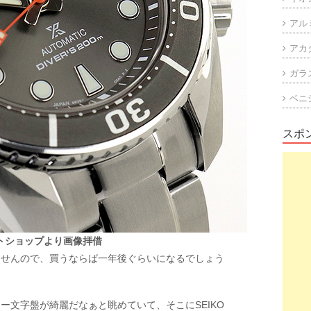
アル
アカ
ガラ
ベニ
スポ
トショップより画像拝借
ませんので、買うならば一年後ぐらいになるでしょう
ー文字盤が綺麗だなぁと眺めていて、そこにSEIKO