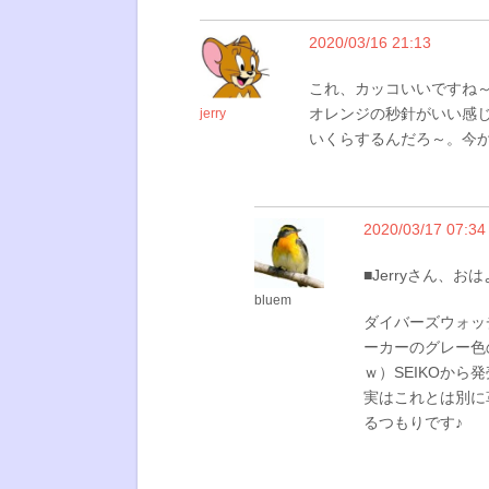
2020/03/16 21:13
これ、カッコいいですね
オレンジの秒針がいい感
jerry
いくらするんだろ～。今
2020/03/17 07:34
■Jerryさん、
bluem
ダイバーズウォッ
ーカーのグレー色
ｗ）SEIKOか
実はこれとは別に
るつもりです♪