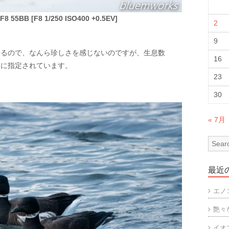
8 55BB [F8 1/250 ISO400 +0.5EV]
2
9
来るので、なんら珍しさを感じないのですが、生息数
16
物に指定されています。
23
30
« 7月
最近
エノ
艶々
イオ