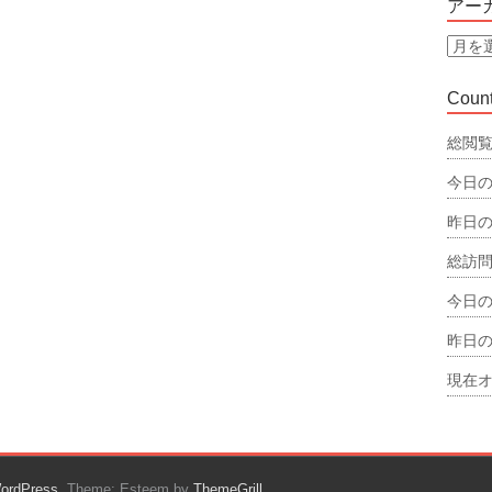
アー
リ
ー
ア
ー
カ
Count
イ
ブ
総閲覧
今日の
昨日の
総訪問
今日の
昨日の
現在オ
ordPress
. Theme: Esteem by
ThemeGrill
.