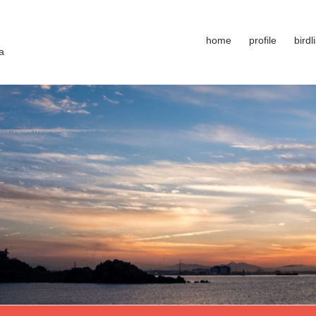
home
profile
birdli
a