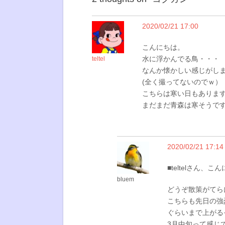
2020/02/21 17:00
こんにちは。
水に浮かんでる鳥・・・
teltel
なんか懐かしい感じがし
(全く撮ってないのでｗ）
こちらは寒い日もありま
まだまだ青森は寒そうで
2020/02/21 17:14
■teltelさん、こ
bluem
どうぞ散策がてら
こちらも先日の強
ぐらいまで上がる
3月中旬って感じ