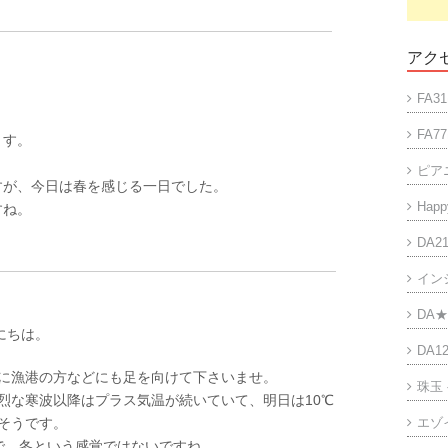
アクセ
FA31
FA77
ます。
ピア
すが、今日は春を感じる一日でした。
Happy
すね。
DA21
イン
DA★
んにちは。
DA12
に漁港の方などにも足を向けて下さいませ。
珠玉
烈な寒波以降はプラス気温が続いていて、明日は10℃
そうです。
エゾ
で、冬という感覚ではないですね。