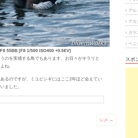
アル
アカ
ガラ
ベニ
8 55BB [F8 1/500 ISO400 +0.5EV]
いうのを実感する鳥でもあります。お目々がキラリと
スポ
すよね。
あるのですが、ミユビシギにはここ2年ほど会えてい
ていました。
シメ
→