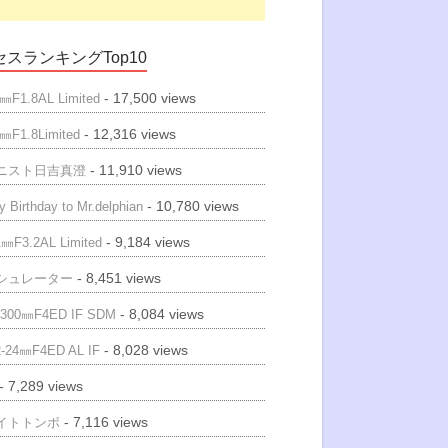
スランキングTop10
- 17,500 views
㎜F1.8AL Limited
- 12,316 views
㎜F1.8Limited
- 11,910 views
ニスト日吉真澄
- 10,780 views
 Birthday to Mr.delphian
- 9,184 views
㎜F3.2AL Limited
- 8,451 views
シュレーター
- 8,084 views
300㎜F4ED IF SDM
- 8,028 views
-24㎜F4ED AL IF
- 7,289 views
- 7,116 views
イトトンボ