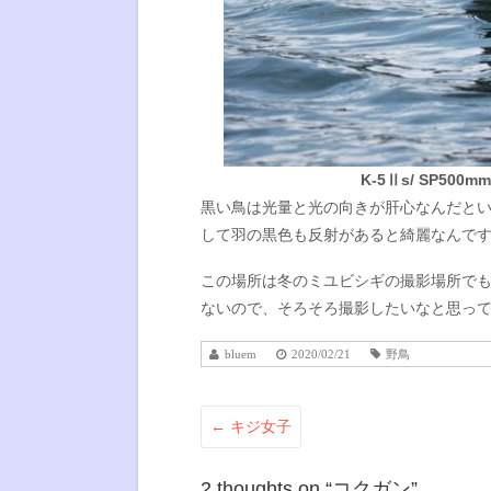
K-5Ⅱs/ SP500mmF
黒い鳥は光量と光の向きが肝心なんだと
して羽の黒色も反射があると綺麗なんで
この場所は冬のミユビシギの撮影場所でも
ないので、そろそろ撮影したいなと思っ
bluem
2020/02/21
野鳥
←
キジ女子
2 thoughts on “
コクガン
”