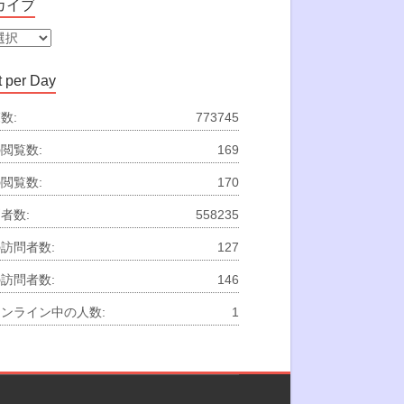
カイブ
 per Day
数:
773745
閲覧数:
169
閲覧数:
170
者数:
558235
訪問者数:
127
訪問者数:
146
ンライン中の人数:
1