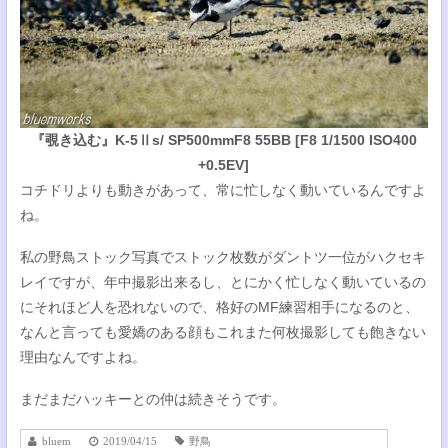
『覗き込む』K-5Ⅱs/ SP500mmF8 55BB [F8 1/1500 ISO400
+0.5EV]
コチドリよりも動きがあって、常に忙しなく動いているんですよ
ね。
私の野鳥ストック写真でストック枚数がダントツ一位がハクセキ
レイですが、年中撮影出来るし、とにかく忙しなく動いているの
にそれほど人を恐れないので、格好のMF練習相手になるのと、
なんと言っても愛嬌のある顔もこれまた何枚撮影しても飽きない
理由なんですよね。
まだまだハッキーとの仲は続きそうです。
bluem
2019/04/15
野鳥