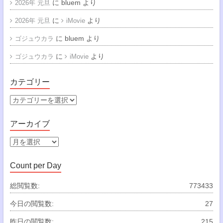
に
bluem
より
2026年 元旦
に
より
2026年 元旦
iMovie
に
bluem
より
ゴジュウカラ
に
より
ゴジュウカラ
iMovie
カテゴリー
カ
テ
ゴ
アーカイブ
リ
ー
ア
ー
カ
Count per Day
イ
ブ
総閲覧数:
773433
今日の閲覧数:
27
昨日の閲覧数:
215