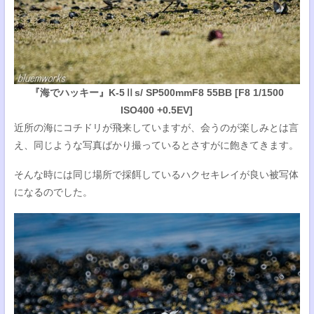
『海でハッキー』K-5Ⅱs/ SP500mmF8 55BB [F8 1/1500
ISO400 +0.5EV]
近所の海にコチドリが飛来していますが、会うのが楽しみとは言
え、同じような写真ばかり撮っているとさすがに飽きてきます。
そんな時には同じ場所で採餌しているハクセキレイが良い被写体
になるのでした。