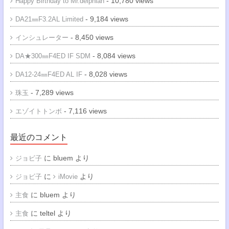
- 10,780 views
Happy Birthday to Mr.delphian
- 9,184 views
DA21㎜F3.2AL Limited
- 8,450 views
インシュレーター
- 8,084 views
DA★300㎜F4ED IF SDM
- 8,028 views
DA12-24㎜F4ED AL IF
- 7,289 views
珠玉
- 7,116 views
エゾイトトンボ
最近のコメント
に
bluem
より
ジョビ子
に
より
ジョビ子
iMovie
に
bluem
より
主食
に
teltel
より
主食