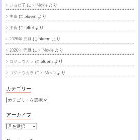
に
より
ジョビ子
iMovie
に
bluem
より
主食
に
teltel
より
主食
に
bluem
より
2026年 元旦
に
より
2026年 元旦
iMovie
に
bluem
より
ゴジュウカラ
に
より
ゴジュウカラ
iMovie
カテゴリー
カ
テ
ゴ
アーカイブ
リ
ー
ア
ー
カ