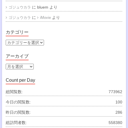
に
bluem
より
ゴジュウカラ
に
より
ゴジュウカラ
iMovie
カテゴリー
カ
テ
ゴ
アーカイブ
リ
ー
ア
ー
カ
Count per Day
イ
ブ
総閲覧数:
773962
今日の閲覧数:
100
昨日の閲覧数:
286
総訪問者数:
558380