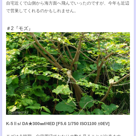
自宅近くで山側から海方面へ飛んでいったのですが、今年も近辺
で営巣してくれるのかもしれません。
＃2『モズ』
K-5Ⅱs/ DA★300㎜f/4ED [F5.6 1/750 ISO1100 ±0EV]