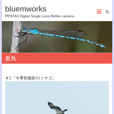
bluemworks
PENTAX Digital Single Lens Reflex camera
夏鳥
＃1『今季初撮影のミサゴ』