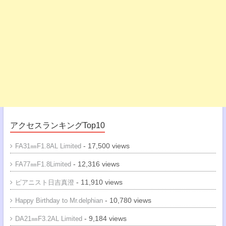
アクセスランキングTop10
- 17,500 views
FA31㎜F1.8AL Limited
- 12,316 views
FA77㎜F1.8Limited
- 11,910 views
ピアニスト日吉真澄
- 10,780 views
Happy Birthday to Mr.delphian
- 9,184 views
DA21㎜F3.2AL Limited