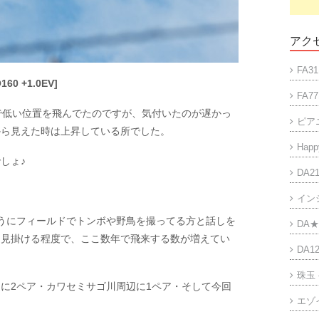
アクセ
FA31
160 +1.0EV]
FA77
で低い位置を飛んでたのですが、気付いたのが遅かっ
ピア
から見えた時は上昇している所でした。
Happy
しょ♪
DA21
イン
うにフィールドでトンボや野鳥を撮ってる方と話しを
DA★
に見掛ける程度で、ここ数年で飛来する数が増えてい
DA12
珠玉
に2ペア・カワセミサゴ川周辺に1ペア・そして今回
エゾ