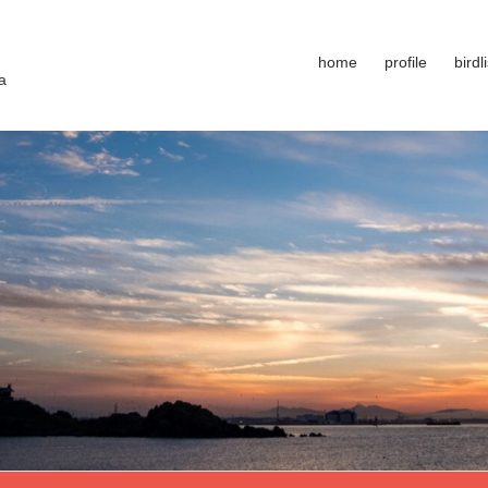
home
profile
birdli
a