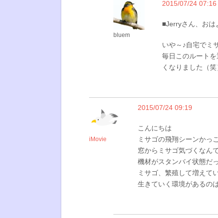
2015/07/24 07:16
■Jerryさん、お
bluem
いや～♪自宅でミ
毎日このルートを
くなりました（笑
2015/07/24 09:19
こんにちは
ミサゴの飛翔シーンかっ
iMovie
窓からミサゴ気づくなん
機材がスタンバイ状態だ
ミサゴ、繁殖して増えて
生きていく環境があるの