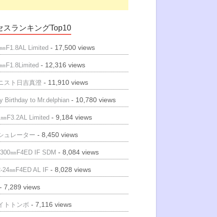
スランキングTop10
- 17,500 views
㎜F1.8AL Limited
- 12,316 views
㎜F1.8Limited
- 11,910 views
ニスト日吉真澄
- 10,780 views
 Birthday to Mr.delphian
- 9,184 views
㎜F3.2AL Limited
- 8,450 views
シュレーター
- 8,084 views
300㎜F4ED IF SDM
- 8,028 views
-24㎜F4ED AL IF
- 7,289 views
- 7,116 views
イトトンボ