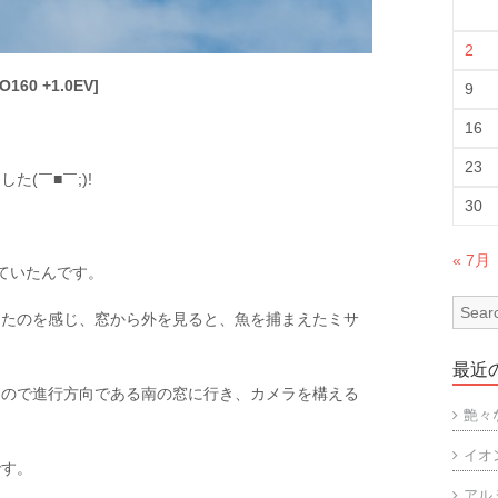
2
O160 +1.0EV]
9
16
23
(￣■￣;)!
30
« 7月
ていたんです。
ったのを感じ、窓から外を見ると、魚を捕まえたミサ
最近
たので進行方向である南の窓に行き、カメラを構える
艶々
イオ
です。
アル