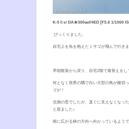
K-5Ⅱs/ DA★300㎜f/4ED [F5.6 1/1000 IS
びっくりました。
自宅上を魚を抱えたミサゴが飛んで行きました
早朝散策から戻り、自宅2階で着替えをし
何となく視界の隅で白い大型の鳥が横切
ゴが！
北側の窓でしたが、直ぐに見えなくなっ
と居ました♪
南に広がる林の方向へ向かっているよう