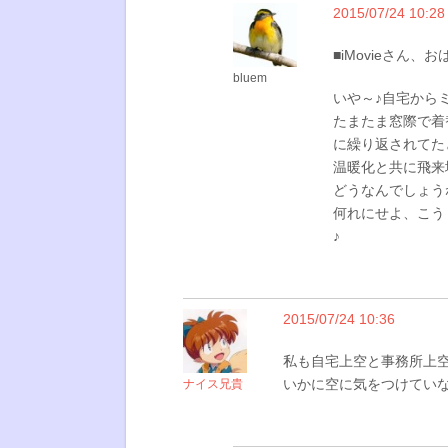
2015/07/24 10:28
■iMovieさん、
bluem
いや～♪自宅から
たまたま窓際で着
に繰り返されてた
温暖化と共に飛来
どうなんでしょう
何れにせよ、こう
♪
2015/07/24 10:36
私も自宅上空と事務所上
いかに空に気をつけてい
ナイス兄貴