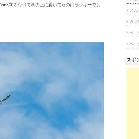
A★300を付けて机の上に置いてたのはラッキーでし
アカ
ガラ
ベニ
ベニ
スポ