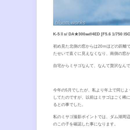
K-5Ⅱs/ DA★300㎜f/4ED [F5.6 1/750 ISO
初め見た北側の窓からは20ｍほどの距離
たせいで直ぐに見えなくなり、南側の窓
自宅からミサゴなんて、なんて贅沢なんで
今年の5月でしたが、私より年上で同じよ
してたのですが、以前はミサゴはごく稀
るとの事でした。
私のミサゴ撮影ポイントでは、ダム湖周辺
のこの子を確認した事になります。