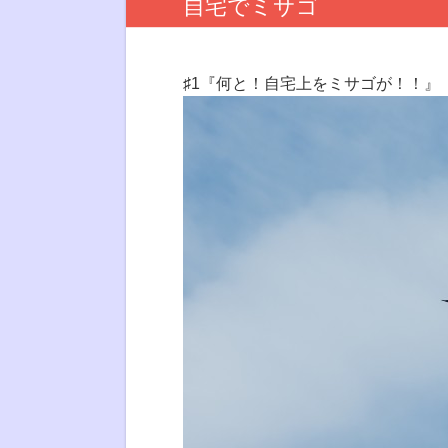
自宅でミサゴ
♯1『何と！自宅上をミサゴが！！』