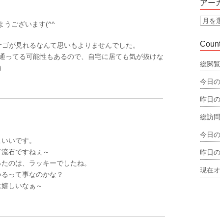
アー
リ
ー
ア
はようございます(^^
ー
カ
Count
サゴが見れるなんて思いもよりませんでした。
イ
通ってる可能性もあるので、自宅に居ても気が抜けな
ブ
総閲覧
）
今日の
昨日の
総訪問
今日の
こいいです。
て流石ですねぇ～
昨日の
ったのは、ラッキーでしたね。
現在オ
いるって事なのかな？
は嬉しいなぁ～