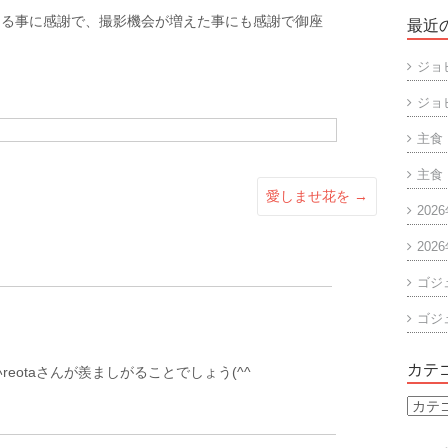
ある事に感謝で、撮影機会が増えた事にも感謝で御座
最近
ジョ
ジョ
主食
主食
愛しませ花を
→
202
202
ゴジ
ゴジ
カテ
eotaさんが羨ましがることでしょう(^^
カ
テ
ゴ