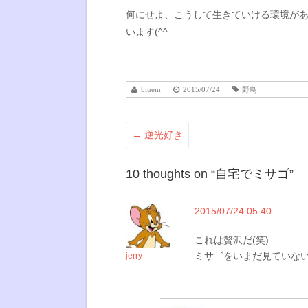
何にせよ、こうして生きていける環境が
います(^^
bluem
2015/07/24
野鳥
←
逆光好き
10 thoughts on “
自宅でミサゴ
”
2015/07/24 05:40
これは贅沢だ(笑)
ミサゴをいまだ見ていないr
jerry