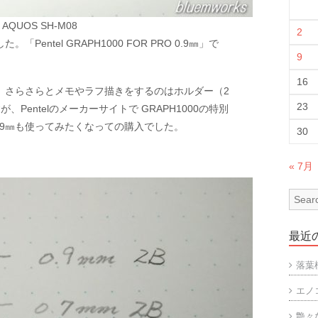
AQUOS SH-M08
2
entel GRAPH1000 FOR PRO 0.9㎜」で
9
16
で、さらさらとメモやラフ描きをするのはホルダー（2
23
entelのメーカーサイトで GRAPH1000の特別
.9㎜も使ってみたくなっての購入でした。
30
« 7月
最近
落葉
エノ
艶々