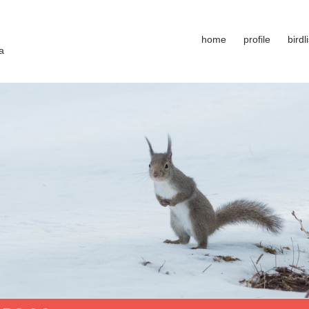
home
profile
birdli
a