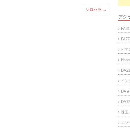
シロハラ
→
アクセ
FA31
FA77
ピア
Happy
DA21
イン
DA★
DA12
珠玉
エゾ