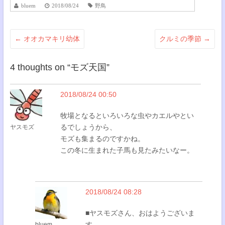
bluem
2018/08/24
野鳥
←
オオカマキリ幼体
クルミの季節
→
4 thoughts on “
モズ天国
”
2018/08/24 00:50
牧場となるといろいろな虫やカエルやとい
るでしょうから、
ヤスモズ
モズも集まるのですかね。
この冬に生まれた子馬も見たみたいなー。
2018/08/24 08:28
■ヤスモズさん、おはようございま
す。
bluem