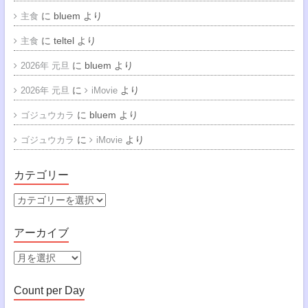
に
bluem
より
主食
に
teltel
より
主食
に
bluem
より
2026年 元旦
に
より
2026年 元旦
iMovie
に
bluem
より
ゴジュウカラ
に
より
ゴジュウカラ
iMovie
カテゴリー
カ
テ
ゴ
アーカイブ
リ
ー
ア
ー
カ
Count per Day
イ