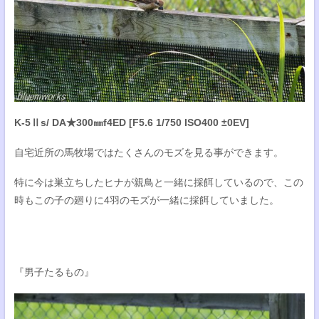
K-5Ⅱs/ DA★300㎜f4ED [F5.6 1/750 ISO400 ±0EV]
自宅近所の馬牧場ではたくさんのモズを見る事ができます。
特に今は巣立ちしたヒナが親鳥と一緒に採餌しているので、この
時もこの子の廻りに4羽のモズが一緒に採餌していました。
『男子たるもの』