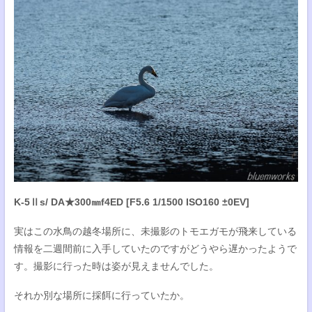
K-5Ⅱs/ DA★300㎜f4ED [F5.6 1/1500 ISO160 ±0EV]
実はこの水鳥の越冬場所に、未撮影のトモエガモが飛来している
情報を二週間前に入手していたのですがどうやら遅かったようで
す。撮影に行った時は姿が見えませんでした。
それか別な場所に採餌に行っていたか。