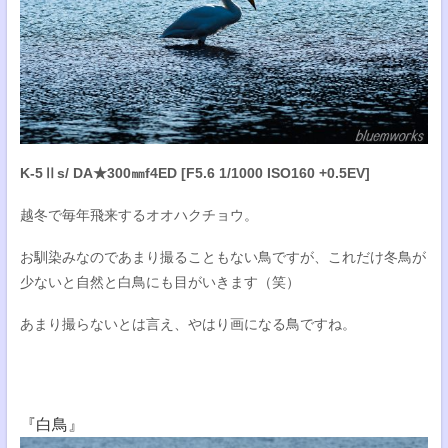
K-5Ⅱs/ DA★300㎜f4ED [F5.6 1/1000 ISO160 +0.5EV]
越冬で毎年飛来するオオハクチョウ。
お馴染みなのであまり撮ることもない鳥ですが、これだけ冬鳥が
少ないと自然と白鳥にも目がいきます（笑）
あまり撮らないとは言え、やはり画になる鳥ですね。
『白鳥』