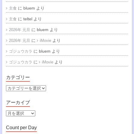
に
bluem
より
主食
に
teltel
より
主食
に
bluem
より
2026年 元旦
に
より
2026年 元旦
iMovie
に
bluem
より
ゴジュウカラ
に
より
ゴジュウカラ
iMovie
カテゴリー
カ
テ
ゴ
アーカイブ
リ
ー
ア
ー
カ
Count per Day
イ