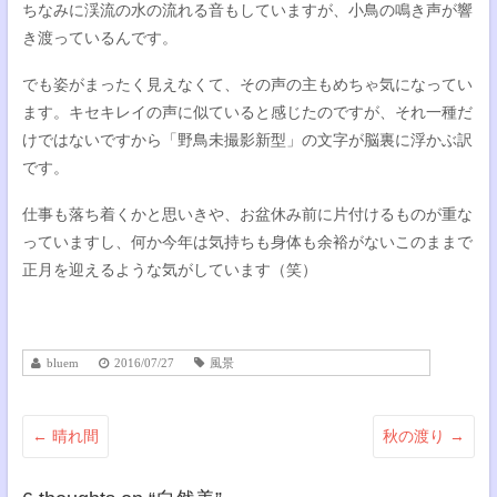
ちなみに渓流の水の流れる音もしていますが、小鳥の鳴き声が響
き渡っているんです。
でも姿がまったく見えなくて、その声の主もめちゃ気になってい
ます。キセキレイの声に似ていると感じたのですが、それ一種だ
けではないですから「野鳥未撮影新型」の文字が脳裏に浮かぶ訳
です。
仕事も落ち着くかと思いきや、お盆休み前に片付けるものが重な
っていますし、何か今年は気持ちも身体も余裕がないこのままで
正月を迎えるような気がしています（笑）
bluem
2016/07/27
風景
←
晴れ間
秋の渡り
→