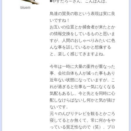
■やすたろ～さん、こんばんは。
bluem
鳥達の賛美の歌という表現は実に良
いですね！
お互いの位置とか捕食者が来たとか
の情報交換をしているものと思いま
すが、人間のおしゃべりみたいに色
んな事を話しているかと想像する
と、楽しく感じてきますよね。
今年は一時に大量の案件が重なった
事、会社自体も人が減った事もあり
近年ない状態になっていますが、こ
れが過ぎると仕事も一気になくなる
気配もあるし、今と先とを同時に心
配しなけらばないし何かと気が抜け
ないです。
元々のんびりテレビを観るとかごろ
寝してるとか無くて、常に何かをや
っている貧乏性なので（笑）、ブロ