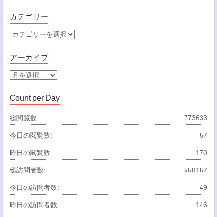
カテゴリー
カ
テ
ゴ
アーカイブ
リ
ー
ア
ー
カ
Count per Day
イ
ブ
総閲覧数:
773633
今日の閲覧数:
57
昨日の閲覧数:
170
総訪問者数:
558157
今日の訪問者数:
49
昨日の訪問者数:
146