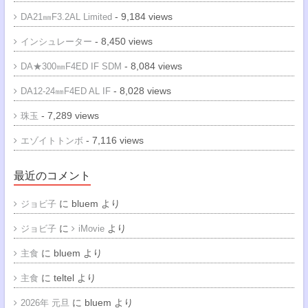
- 9,184 views
DA21㎜F3.2AL Limited
- 8,450 views
インシュレーター
- 8,084 views
DA★300㎜F4ED IF SDM
- 8,028 views
DA12-24㎜F4ED AL IF
- 7,289 views
珠玉
- 7,116 views
エゾイトトンボ
最近のコメント
に
bluem
より
ジョビ子
に
より
ジョビ子
iMovie
に
bluem
より
主食
に
teltel
より
主食
に
bluem
より
2026年 元旦