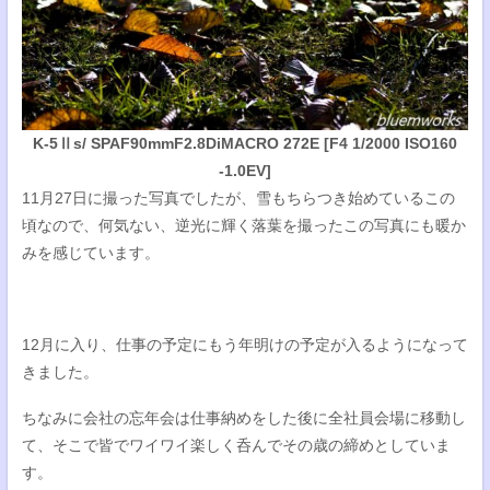
K-5Ⅱs/ SPAF90mmF2.8DiMACRO 272E [F4 1/2000 ISO160
-1.0EV]
11月27日に撮った写真でしたが、雪もちらつき始めているこの
頃なので、何気ない、逆光に輝く落葉を撮ったこの写真にも暖か
みを感じています。
12月に入り、仕事の予定にもう年明けの予定が入るようになって
きました。
ちなみに会社の忘年会は仕事納めをした後に全社員会場に移動し
て、そこで皆でワイワイ楽しく呑んでその歳の締めとしていま
す。