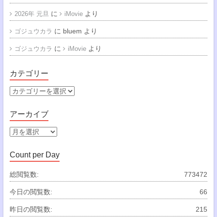
に
より
2026年 元旦
iMovie
に
bluem
より
ゴジュウカラ
に
より
ゴジュウカラ
iMovie
カテゴリー
カ
テ
ゴ
アーカイブ
リ
ー
ア
ー
カ
Count per Day
イ
ブ
総閲覧数:
773472
今日の閲覧数:
66
昨日の閲覧数:
215