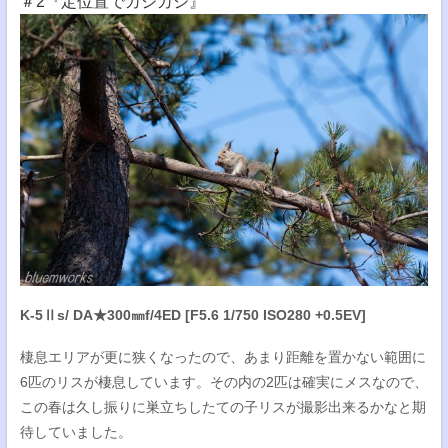
＃2『定位置でカジカジ』
K-5Ⅱs/ DA★300㎜f/4ED [F5.6 1/750 ISO280 +0.5EV]
棲息エリアが更に狭くなったので、あまり距離を置かない範囲に
6匹のリスが棲息しています。その内の2匹は確実にメスなので、
この春は久し振りに巣立ちしたての子リスが撮影出来るかなと期
待していました。