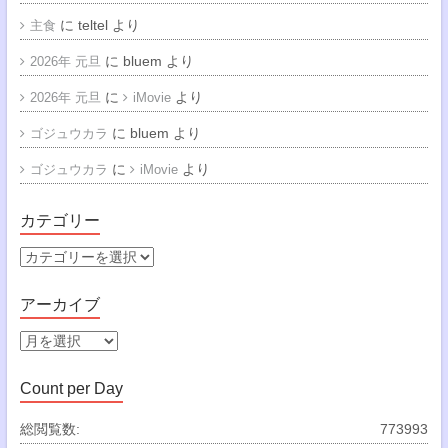
に
teltel
より
主食
に
bluem
より
2026年 元旦
に
より
2026年 元旦
iMovie
に
bluem
より
ゴジュウカラ
に
より
ゴジュウカラ
iMovie
カテゴリー
カ
テ
ゴ
アーカイブ
リ
ー
ア
ー
カ
Count per Day
イ
ブ
総閲覧数:
773993