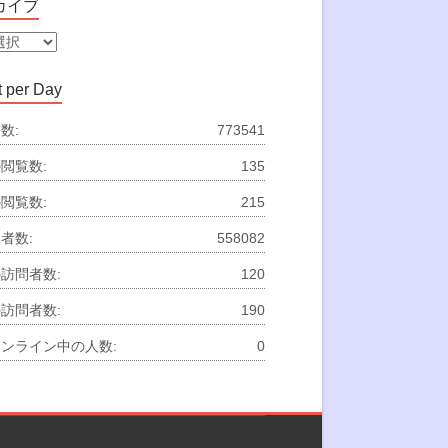
カイブ
 per Day
数:
773541
閲覧数:
135
閲覧数:
215
者数:
558082
訪問者数:
120
訪問者数:
190
ンライン中の人数:
0