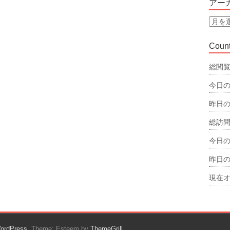
アー
リ
ー
ア
ー
カ
Count
イ
ブ
総閲覧
今日の
昨日の
総訪問
今日の
昨日の
現在オ
ordPress
. Theme: Esteem by
ThemeGrill
.