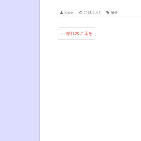
bluem
2018/11/13
風景
←
枯れ木に花を