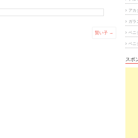
アカ
ガラ
賢い子
→
ベニ
ベニ
スポ