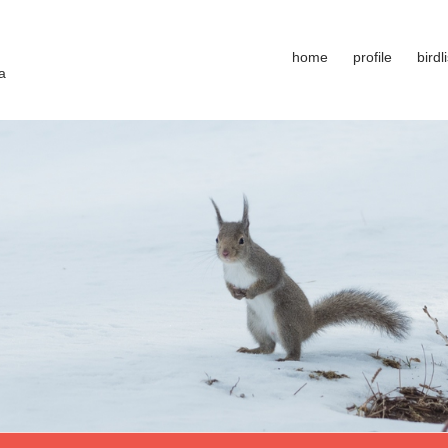
home
profile
birdli
a