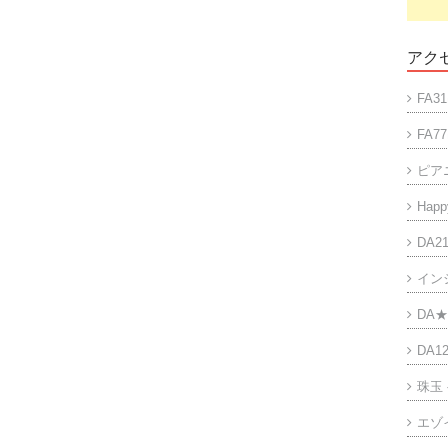
アクセ
FA31
FA77
ピア
Happy
DA21
イン
DA★
DA12
珠玉
エゾ