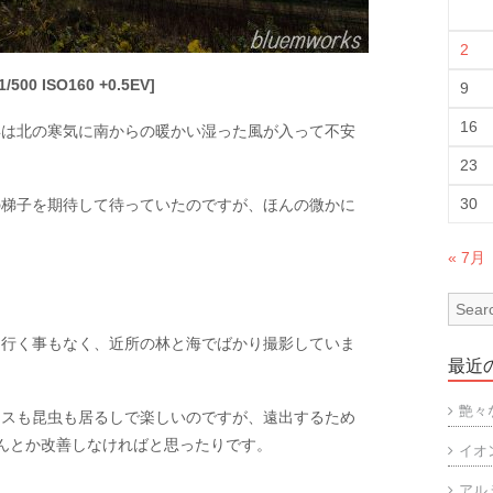
2
/500 ISO160 +0.5EV]
9
16
年は北の寒気に南からの暖かい湿った風が入って不安
23
30
の梯子を期待して待っていたのですが、ほんの微かに
« 7月
に行く事もなく、近所の林と海でばかり撮影していま
最近
艶々
リスも昆虫も居るしで楽しいのですが、遠出するため
んとか改善しなければと思ったりです。
イオ
アル