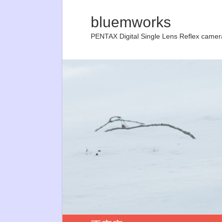
bluemworks
PENTAX Digital Single Lens Reflex camer