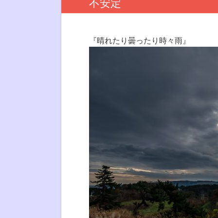
不安定
『晴れたり曇ったり時々雨』