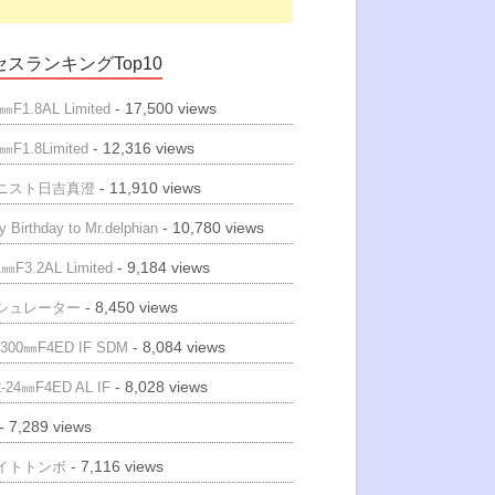
スランキングTop10
- 17,500 views
㎜F1.8AL Limited
- 12,316 views
㎜F1.8Limited
- 11,910 views
ニスト日吉真澄
- 10,780 views
 Birthday to Mr.delphian
- 9,184 views
㎜F3.2AL Limited
- 8,450 views
シュレーター
- 8,084 views
300㎜F4ED IF SDM
- 8,028 views
-24㎜F4ED AL IF
- 7,289 views
- 7,116 views
イトトンボ