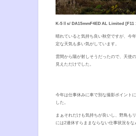
K-5Ⅱs/ DA15mmF4ED AL Limited [F11 1
晴れていると気持ち良い秋空ですが、今
定な天気も多い気がしています。
雲間から陽が射しそうだったので、天使
見えただけでした。
今年は仕事休みに車で別な撮影ポイント
した。
まぁそれだけも気持ちが良いし、野鳥も
には2連休すらままならない仕事状況をな