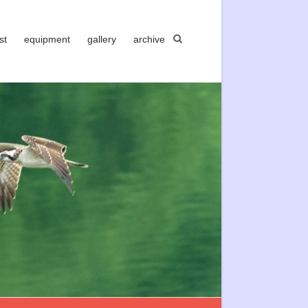
st
equipment
gallery
archive