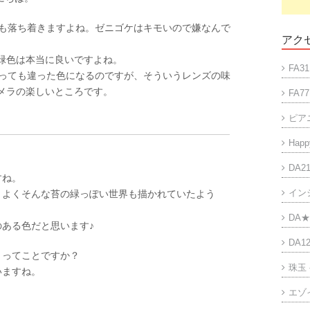
も落ち着きますよね。ゼニゴケはキモいので嫌なんで
アクセ
の緑色は本当に良いですよね。
FA31
っても違った色になるのですが、そういうレンズの味
カメラの楽しいところです。
FA77
ピア
Happy
DA21
すね。
イン
、よくそんな苔の緑っぽい世界も描かれていたよう
DA★
ある色だと思います♪
DA12
うってことですか？
珠玉
いますね。
エゾ