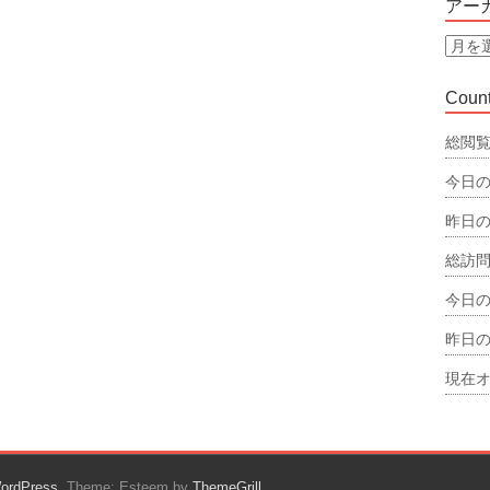
アー
リ
ー
ア
ー
カ
Count
イ
ブ
総閲覧
今日の
昨日の
総訪問
今日の
昨日の
現在オ
ordPress
. Theme: Esteem by
ThemeGrill
.