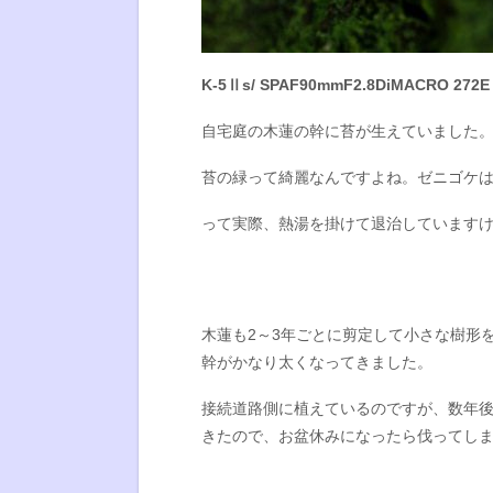
K-5Ⅱs/ SPAF90mmF2.8DiMACRO 272E [F
自宅庭の木蓮の幹に苔が生えていました
苔の緑って綺麗なんですよね。ゼニゴケ
って実際、熱湯を掛けて退治しています
木蓮も2～3年ごとに剪定して小さな樹形
幹がかなり太くなってきました。
接続道路側に植えているのですが、数年
きたので、お盆休みになったら伐ってし