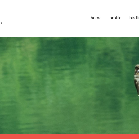
home
profile
birdli
a