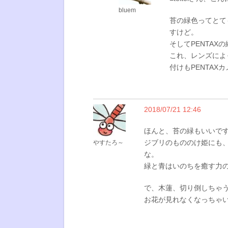
bluem
苔の緑色ってとて
すけど。
そしてPENTAX
これ、レンズによ
付けもPENTAX
2018/07/21 12:46
ほんと、苔の緑もいいで
ジブリのもののけ姫にも
やすたろ～
な。
緑と青はいのちを癒す力の
で、木蓮、切り倒しちゃ
お花が見れなくなっちゃ