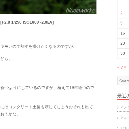
2
2.8 1/250 ISO1600 -2.0EV]
9
16
。
23
はキモいので熱湯を掛けたくなるのですが。
30
けども。
« 7月
を保つようにしているのですが、植えて19年経つので
最近
後にはコンクリート土留も壊してしまうおそれも出て
イオ
まおうかな。
アル
アカ