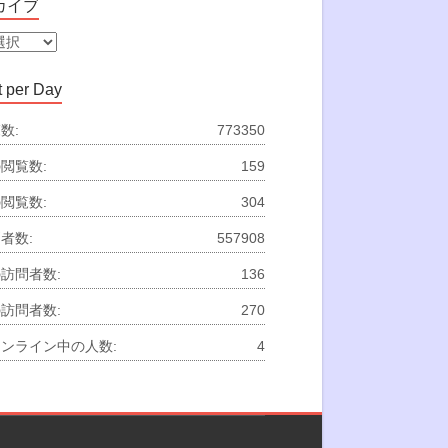
カイブ
 per Day
数:
773350
閲覧数:
159
閲覧数:
304
者数:
557908
訪問者数:
136
訪問者数:
270
ンライン中の人数:
4