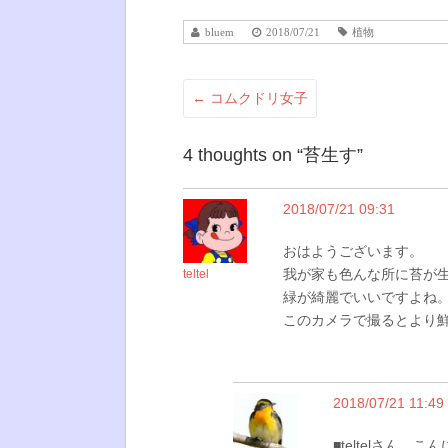
bluem
2018/07/21
植物
←
コムクドリ女子
4 thoughts on “
苔生す
”
2018/07/21 09:31
おはようございます。
我が家も色んな所に苔が
teltel
緑が綺麗でいいですよね
このカメラで撮るとより
2018/07/21 11:49
■teltelさん、こ