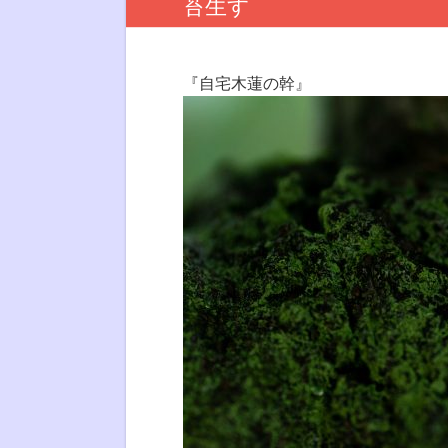
苔生す
『自宅木蓮の幹』