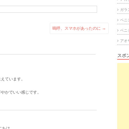
ガラ
ベニ
嗚呼、スマホがあったのに
→
ベニ
アオ
スポ
生えています。
。
鮮やかでいい感じです。
んにちは。