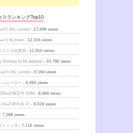
スランキングTop10
- 17,498 views
㎜F1.8AL Limited
- 12,316 views
㎜F1.8Limited
- 11,910 views
ニスト日吉真澄
- 10,780 views
 Birthday to Mr.delphian
- 9,184 views
㎜F3.2AL Limited
- 8,450 views
シュレーター
- 8,084 views
300㎜F4ED IF SDM
- 8,028 views
-24㎜F4ED AL IF
- 7,288 views
- 7,116 views
イトトンボ